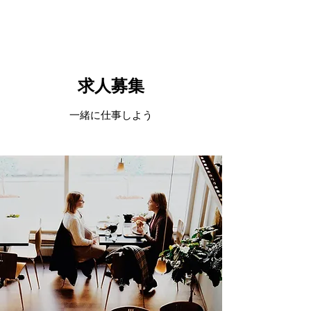
求人募集
一緒に仕事しよう